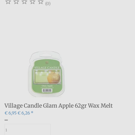





(0)
Village Candle Glam Apple 62gr Wax Melt
€ 6,95
€ 6,26 *