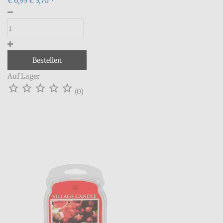
€ 6,95
€ 5,70 *
Bestellen
Auf Lager





(0)