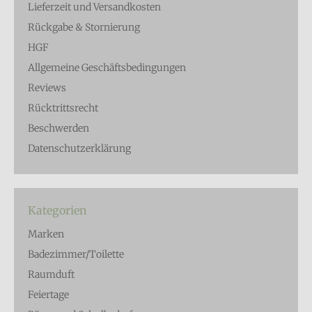
Lieferzeit und Versandkosten
Rückgabe & Stornierung
HGF
Allgemeine Geschäftsbedingungen
Reviews
Rücktrittsrecht
Beschwerden
Datenschutzerklärung
Kategorien
Marken
Badezimmer/Toilette
Raumduft
Feiertage