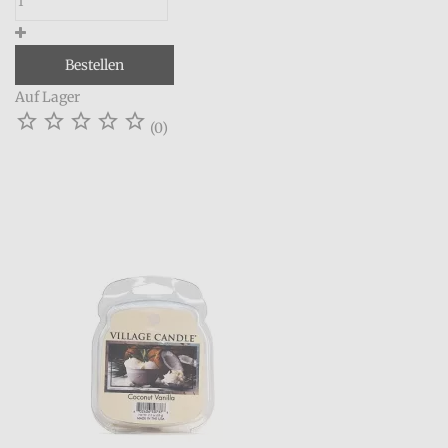
Bestellen
Auf Lager





(0)