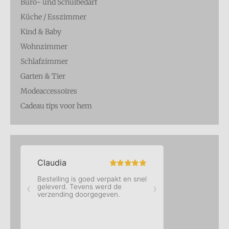
Büro- und Schulbedarf
Küche / Esszimmer
Kind & Baby
Wohnzimmer
Schlafzimmer
Garten & Tier
Modeaccessoires
Cadeau tips voor hem