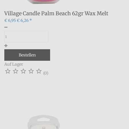
Village Candle Palm Beach 62gr Wax Melt
€ 6,95
€ 6,26 *
Bestellen
Auf Lager





(0)