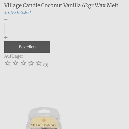
Village Candle Coconut Vanilla 62gr Wax Melt
€ 6,95
€ 6,26 *
Bestellen
Auf Lager





(0)