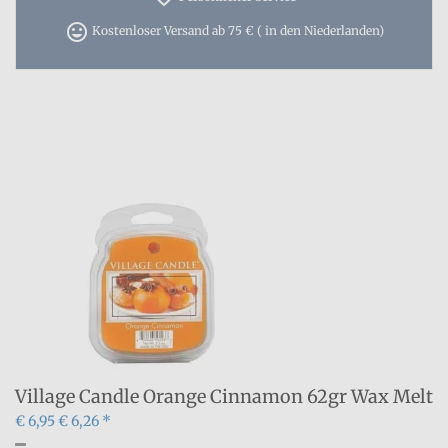
tag_faces
Kostenloser Versand ab 75 € ( in den Niederlanden)
Village Candle Orange Cinnamon 62gr Wax Melt
€ 6,95
€ 6,26 *