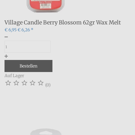
Village Candle Berry Blossom 62gr Wax Melt
€ 6,95
€ 6,26 *
Bestellen
Auf Lager





(0)