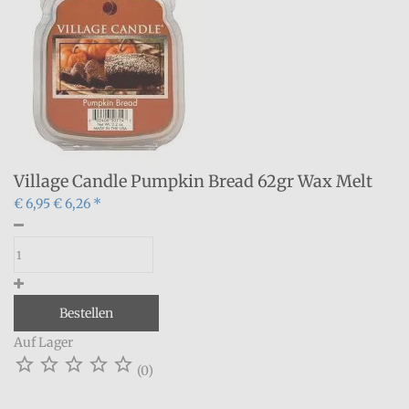
Village Candle Pumpkin Bread 62gr Wax Melt
€ 6,95
€ 6,26 *
Bestellen
Auf Lager





(0)