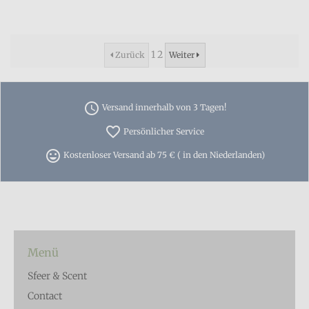
1
2
Zurück
Weiter
access_time
Versand innerhalb von 3 Tagen!
favorite_border
Persönlicher Service
tag_faces
Kostenloser Versand ab 75 € ( in den Niederlanden)
Menü
Sfeer & Scent
Contact