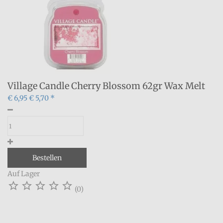
Village Candle Cherry Blossom 62gr Wax Melt
€ 6,95
€ 5,70 *
Bestellen
Auf Lager





(0)