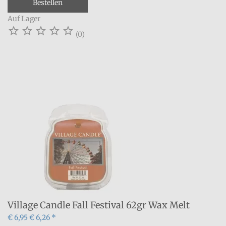
Bestellen
Auf Lager





(0)
Village Candle Fall Festival 62gr Wax Melt
€ 6,95
€ 6,26 *