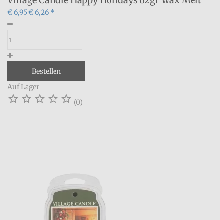
Village Candle Happy Holidays 62gr Wax Melt
€ 6,95
€ 6,26 *
Bestellen
Auf Lager





(0)