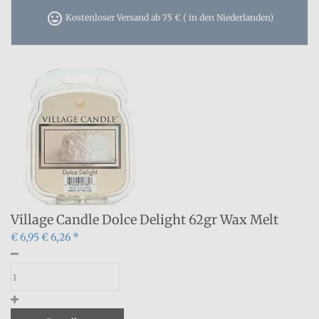
tag_faces
Kostenloser Versand ab 75 € ( in den Niederlanden)
Village Candle Dolce Delight 62gr Wax Melt
€ 6,95
€ 6,26 *