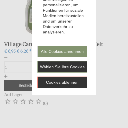
personalisieren, um
Funktionen für soziale
Medien bereitzustellen
und um unseren
Datenverkehr zu
analysieren.
Village Candle Frozen Fir 62gr Wax Melt
€ 6,95
€ 6,26 *
Alle Cookies annehmen
Wählen Sie Ihre Cookies
Cookies ablehnen
Bestellen
Auf Lager





(0)