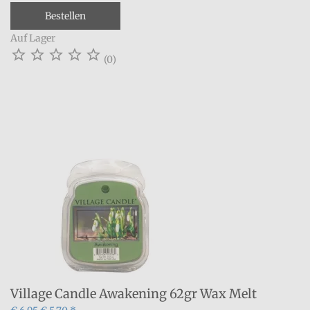
Bestellen
Auf Lager





(0)
Village Candle Awakening 62gr Wax Melt