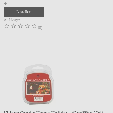
Bestellen
Auf Lager





(0)