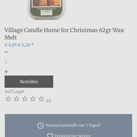
Village Candle Home for Christmas 62gr Wax
Melt
€ 6,95
€ 6,26 *
Bestellen
Auf Lager





(0)
access_time
Versand innerhalb von 3 Tagen!
favorite_border
Persönlicher Service