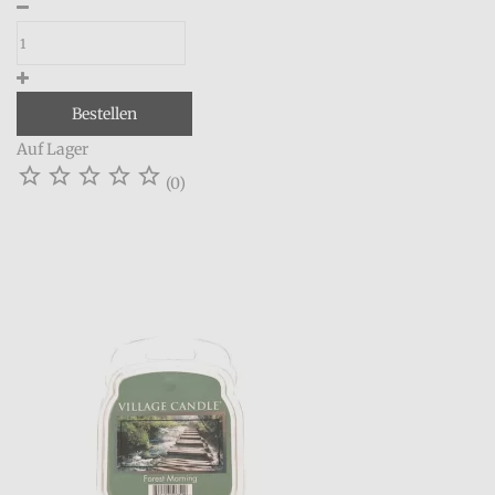
Bestellen
Auf Lager





(0)