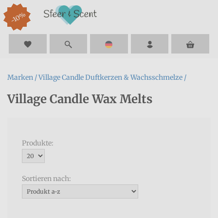
-18%
-18%
-10%
-10%
-10%
-10%
-10%
-10%
-10%
-10%
-10%
-10%
-10%
-10%
-10%
-10%
-10%
-10%
-10%
-10%
menu
favorite
Marken /
Village Candle Duftkerzen & Wachsschmelze /
Village Candle Wax Melts
Produkte:
Sortieren nach: