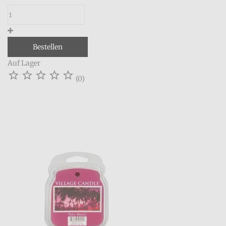
Bestellen
Auf Lager





(0)