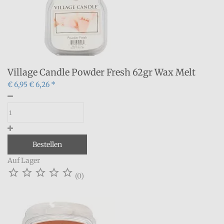
Village Candle Powder Fresh 62gr Wax Melt
€ 6,95
€ 6,26 *
Bestellen
Auf Lager





(0)