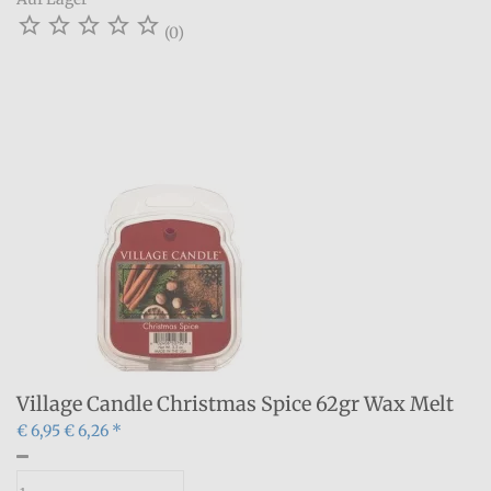





(0)
Village Candle Christmas Spice 62gr Wax Melt
€ 6,95
€ 6,26 *