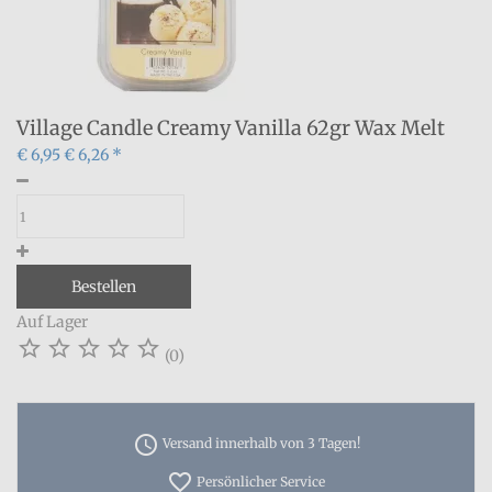
Village Candle Creamy Vanilla 62gr Wax Melt
€ 6,95
€ 6,26 *
Bestellen
Auf Lager





(0)
access_time
Versand innerhalb von 3 Tagen!
favorite_border
Persönlicher Service